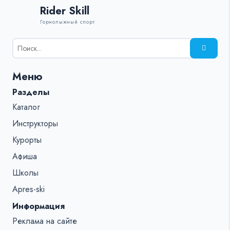
Rider Skill
Горнолыжный спорт
Результаты
поиска
для:
Меню
%s:
Разделы
Каталог
Инструкторы
Курорты
Афиша
Школы
Apres-ski
Информация
Реклама на сайте