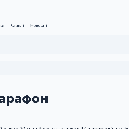
лог
Статьи
Новости
марафон
.», что в 30 км от Вологды, состоится II Стризневский марафо