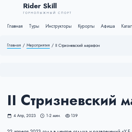
Rider Skill
ГОРНОЛЫЖНЫЙ СПОРТ
Главная
Туры
Инструкторы
Курорты
Афиша
Ката
Главная
/
Мероприятия
/
II Стризневский марафон
II Стризневский 
4 Апр, 2023
1-2 мин.
139
22 апреля 2023 года в центре отдыха и развлечений «Y.E.S