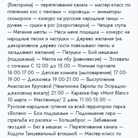
(Викторина) — перетягивании каната — мастер-класс по
плетению кос с лентами — хороводы — аниматоры-
скоморохи — конкурс на русские народные танцы —
ручеек — сушки в рот (скороговорки) — Четыре стула
— Метание метлы — Неси меня лошадка — конкурс на
народные песни и частушки — Дерево желания (на
декоративное дерево гости повязывают ленты и
загадывают желания) — Петушки — Бой мешками
(подушками) — Метла на лбу (равновесие) — Эстафеты
с сочками C 12:00 до 15:00 — Уличная торговля
16:00-17:00 — Детская комната (мыловарение) 17:00-
19:00 — Дискотека 19:00-21:00 — Выступление
Анастасии Крутовой (Чемпионка Европы по Эстрадно-
джазовому вокалу) 21:00 — Караоке-бар «Mont Blanc»
10 марта — Масленица/ 2 день 11:00-13:00 —
Русские-народные гуляния на всей территории парка
«Волен» — Бои подушками — Поднимание гири —
стрельба из рагатки — Кольцеброс — Забивание
гвоздей — Бег в мешках — Перетягивание каната —
Ходули Танцевальный флэшмоб — Мастер-класс по