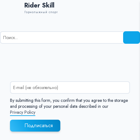
Rider Skill
Горнолыжный спорт
Результаты
поиска
для:
%s:
By submitting this form, you confirm that you agree to the storage
and processing of your personal data described in our
Privacy Policy
Подписаться