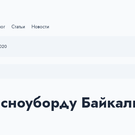
лог
Статьи
Новости
2020
 сноуборду Байкал