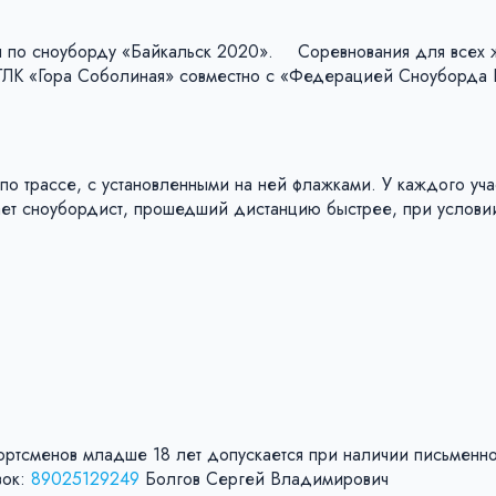
 по сноуборду «Байкальск 2020». ⠀ Соревнования для всех
 ГЛК «Гора Соболиная» совместно с «Федерацией Сноуборда 
о трассе, с установленными на ней флажками. У каждого уча
дает сноубордист, прошедший дистанцию быстрее, при услови
портсменов младше 18 лет допускается при наличии письменн
вок:
89025129249
Болгов Сергей Владимирович