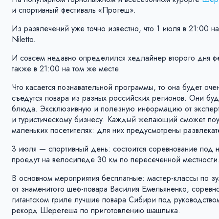
и спортивный фестиваль «Прогеш».
Из развлечений уже точно известно, что 1 июля в 21:00 на
Niletto.
И совсем недавно определился хедлайнер второго дня фе
также в 21:00 на том же месте.
Что касается познавательной программы, то она будет оч
съедутся повара из разных российских регионов. Они буду
блюда. Эксклюзивную и полезную информацию от эксперто
и туристическому бизнесу. Каждый желающий сможет поуч
маленьких посетителях: для них предусмотрены развлека
3 июля — спортивный день: состоится соревнование под н
проедут на велосипеде 30 км по пересеченной местности
В основном мероприятия бесплатные: мастер-классы по з
от знаменитого шеф-повара Василия Емельяненко, соревно
гигантском гриле лучшие повара Сибири под руководство
рекорд Шерегеша по приготовлению шашлыка.