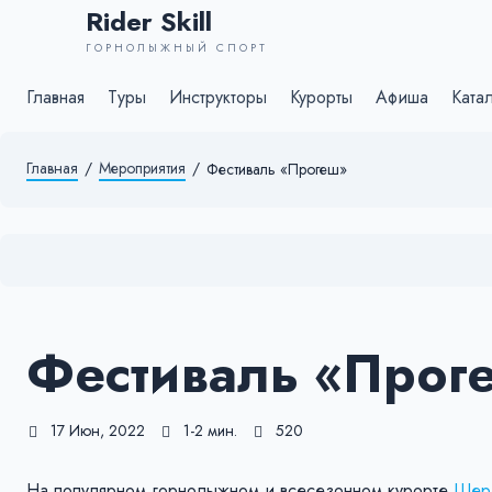
Rider Skill
ГОРНОЛЫЖНЫЙ СПОРТ
Главная
Туры
Инструкторы
Курорты
Афиша
Ката
Главная
/
Мероприятия
/
Фестиваль «Прогеш»
Фестиваль «Прог
17 Июн, 2022
1-2 мин.
520
На популярном горнолыжном и всесезонном курорте
Шер