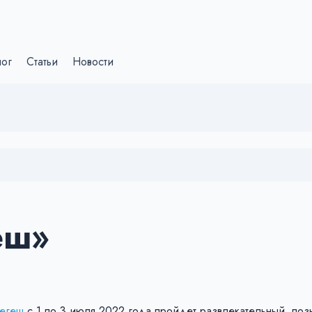
лог
Статьи
Новости
еш»
егеш
с 1 по 3 июля 2022 года пройдет развлекательный, поз