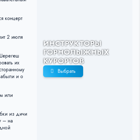
ся концерт
пит 2 июля
ИНСТРУКТОРЫ
ГОРНОЛЫЖНЫХ
 Шерегеш
КУРОРТОВ
ровать их
сторанному
Выбрать
забыли и о
км или
ёбки из дичи
y – на
едной