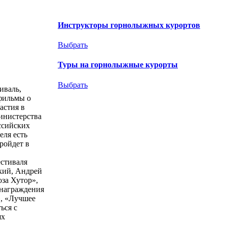
Инструкторы горнолыжных курортов
Выбрать
Туры на горнолыжные курорты
Выбрать
иваль,
фильмы о
астия в
инистерства
ссийских
ля есть
ройдет в
естиваля
кий, Андрей
за Хутор»,
 награждения
», «Лучшее
ься с
ях