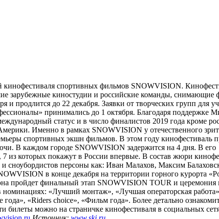
ей кинофестиваля спортивных фильмов SNOWVISION. Кинофест
йшие зарубежные киностудии и российские команды, снимающие 
ря и продлится до 22 декабря. Заявки от творческих групп для уч
ессионалы» принимались до 1 октября. Благодаря поддержке М
еждународный статус и в число финалистов 2019 года кроме ро
Америки. Именно в рамках SNOWVISION у отечественного зрите
емьеры спортивных экшн фильмов. В этом году кинофестиваль п
Сочи. В каждом городе SNOWVISION задержится на 4 дня. В его
 7 из которых покажут в России впервые. В состав жюри киноф
в и сноубордистов персоны как: Иван Малахов, Максим Балаховс
OWVISION в конце декабря на территории горного курорта «Ро
 сезона пройдет финальный этап SNOWVISION TOUR и церемония
 в номинациях: «Лучший монтаж», «Лучшая операторская работа
года», «Riders choice», «Фильм года». Более детально ознакомит
ти билеты можно на страничке кинофестиваля в социальных сет
vision.ru
Источник:
www.ski.ru