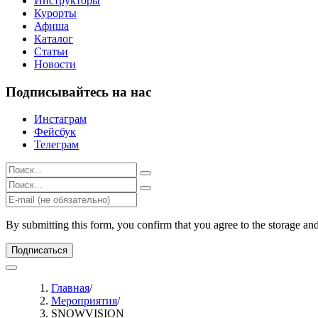
Инструкторы
Курорты
Афиша
Каталог
Статьи
Новости
Подписывайтесь на нас
Инстаграм
Фейсбук
Телеграм
Результаты
поиска
Результаты
для:
поиска
%s:
для:
%s:
By submitting this form, you confirm that you agree to the storage an
Подписаться
Главная
/
Мероприятия
/
SNOWVISION