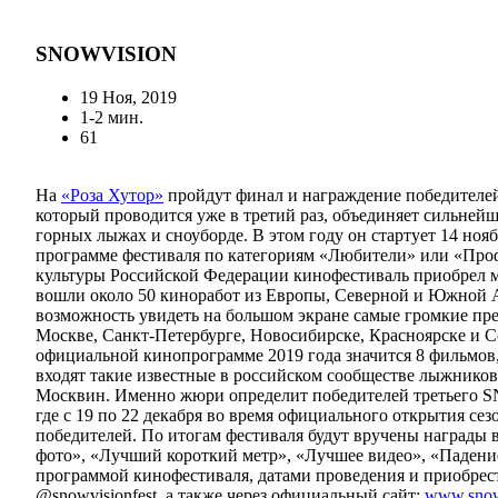
SNOWVISION
19 Ноя, 2019
1-2 мин.
61
На
«Роза Хутор»
пройдут финал и награждение победител
который проводится уже в третий раз, объединяет сильне
горных лыжах и сноуборде. В этом году он стартует 14 нояб
программе фестиваля по категориям «Любители» или «Проф
культуры Российской Федерации кинофестиваль приобрел м
вошли около 50 киноработ из Европы, Северной и Южной 
возможность увидеть на большом экране самые громкие пр
Москве, Санкт-Петербурге, Новосибирске, Красноярске и 
официальной кинопрограмме 2019 года значится 8 фильмов,
входят такие известные в российском сообществе лыжнико
Москвин. Именно жюри определит победителей третьего SN
где с 19 по 22 декабря во время официального открытия
победителей. По итогам фестиваля будут вручены награды
фото», «Лучший короткий метр», «Лучшее видео», «Падение 
программой кинофестиваля, датами проведения и приобрес
@snowvisionfest, а также через официальный сайт:
www.snow