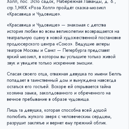
Холл, пос. Эсто садок, Набережная Лаванды, д. 6.,
стр.1,МКК «Роза Холл» пройдёт сказка-мюзикл
«Красавица и Чудовище».
«Красавица и Чудовище» — знакомая с детства
история любви во всем великолепии возвращается на
театральную сцену в новой художественной постановке
продюсерского центра «Союз». Ведущие актеры
театров Москвы и Санкт — Петербурга представят
яркий мюзикл, в котором вы услышите только живой
звук и увидите только искренние эмоции.
Спасая своего отца, отважная девушка по имени Белль
попадает в таинственный дом и вынуждена навсегда
остаться его гостьей. Вскоре ей открывается тайна
хозяина замка, заколдованного и обреченного на
вечное пребывание в образе чудовища.
Лишь та девушка, которая способна всей душой
полюбить жуткого зверя с человеческим сердцем,
разрушит заклятье и вернет ему прежний облик.