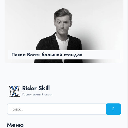
Павел Воля: большой стендап
Rider Skill
Горнолыжный спорт
Результаты
поиска
для:
Меню
%s: