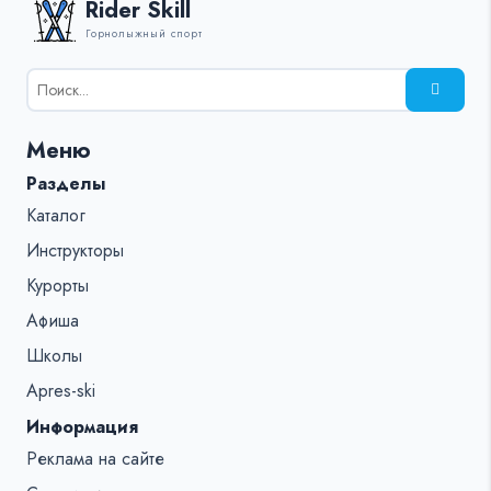
Rider Skill
Горнолыжный спорт
Результаты
поиска
для:
Меню
%s:
Разделы
Каталог
Инструкторы
Курорты
Афиша
Школы
Apres-ski
Информация
Реклама на сайте