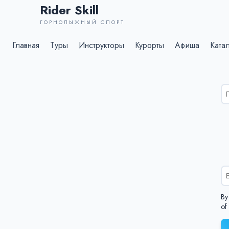
Rider Skill
ГОРНОЛЫЖНЫЙ СПОРТ
Главная
Туры
Инструкторы
Курорты
Афиша
Ката
Ре
по
дл
%s
By
of