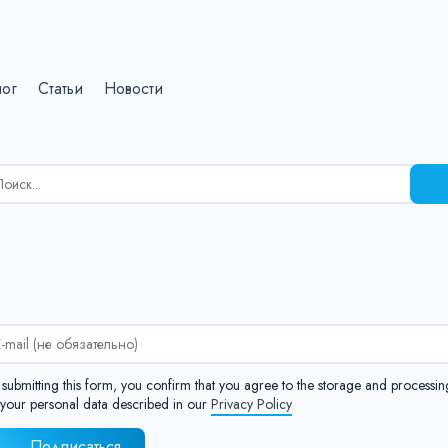
лог
Статьи
Новости
зультаты
иска
я:
:
 submitting this form, you confirm that you agree to the storage and processin
 your personal data described in our
Privacy Policy
Подписаться