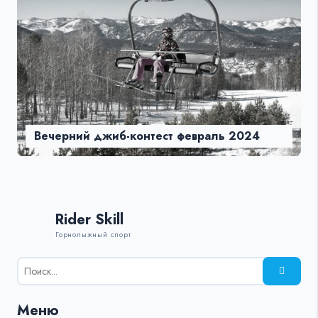
Вечерний джиб-контест февраль 2024
Rider Skill
Горнолыжный спорт
Результаты
поиска
для:
Меню
%s: