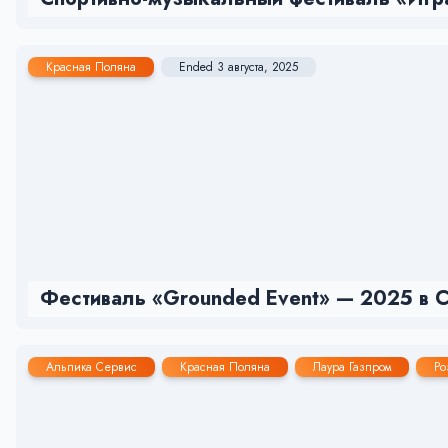
Красная Поляна
Ended 3 августа, 2025
Фестиваль «Grounded Event» — 2025 в Со
Альпика Сервис
Красная Поляна
Лаура Газпром
Ро