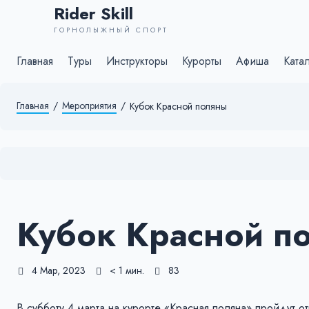
Rider Skill
ГОРНОЛЫЖНЫЙ СПОРТ
Главная
Туры
Инструкторы
Курорты
Афиша
Ката
Главная
/
Мероприятия
/
Кубок Красной поляны
Кубок Красной п
4 Мар, 2023
< 1 мин.
83
В субботу 4 марта на курорте «Красная поляна» пройдут