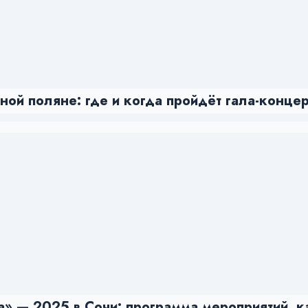
ой поляне: где и когда пройдёт гала-концер
» — 2025 в Сочи: программа мероприятий, к