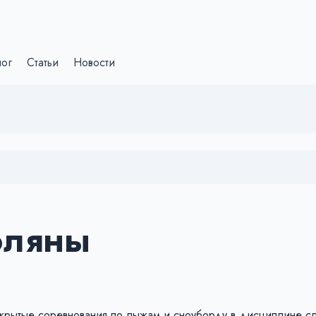
лог
Статьи
Новости
оляны
 открытые соревнования по лыжам и сноуборду в дисциплине 