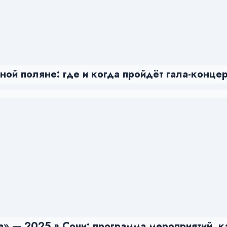
ой поляне: где и когда пройдёт гала-концер
» — 2025 в Сочи: программа мероприятий, к