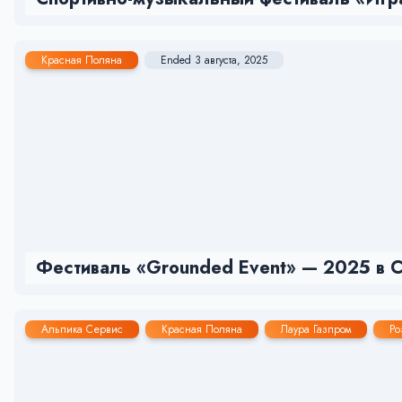
Красная Поляна
Ended 3 августа, 2025
Фестиваль «Grounded Event» — 2025 в Со
Альпика Сервис
Красная Поляна
Лаура Газпром
Ро