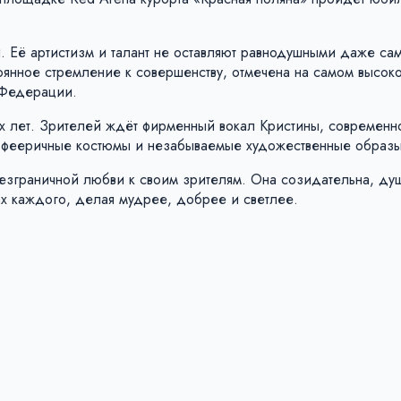
 Её артистизм и талант не оставляют равнодушными даже са
оянное стремление к совершенству, отмечена на самом высок
 Федерации.
ых лет. Зрителей ждёт фирменный вокал Кристины, современн
, фееричные костюмы и незабываемые художественные образы
безграничной любви к своим зрителям. Она созидательна, ду
ах каждого, делая мудрее, добрее и светлее.