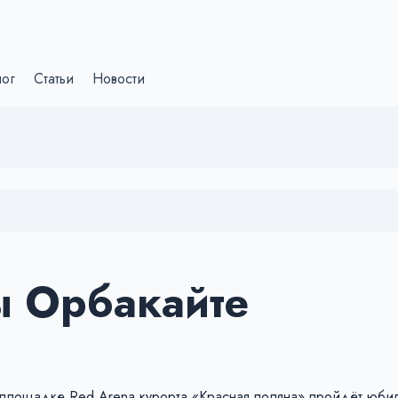
лог
Статьи
Новости
ы Орбакайте
ой площадке Red Arena курорта «Красная поляна» пройдёт юб