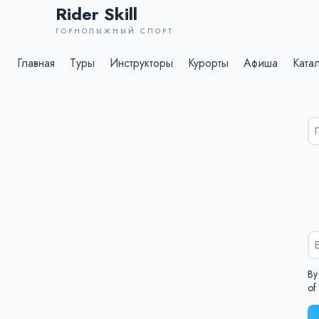
Rider Skill
ГОРНОЛЫЖНЫЙ СПОРТ
Главная
Туры
Инструкторы
Курорты
Афиша
Ката
Ре
по
дл
%s
By
of