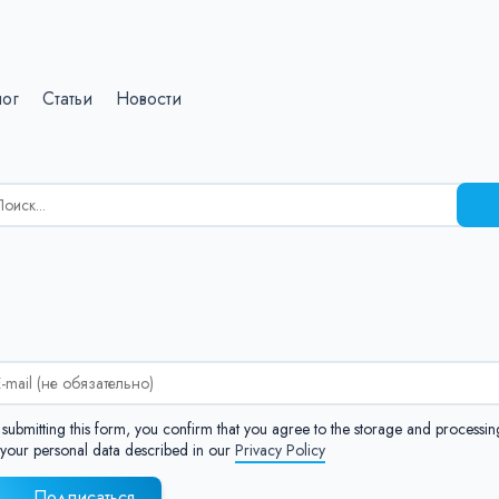
лог
Статьи
Новости
зультаты
иска
я:
:
 submitting this form, you confirm that you agree to the storage and processin
 your personal data described in our
Privacy Policy
Подписаться