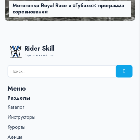
Мотогонки Royal Race в «Губахе»: программа
соревнований
Rider Skill
Горнолыжный спорт
Результаты
поиска
для:
Меню
%s:
Разделы
Каталог
Инструкторы
Курорты
Афиша