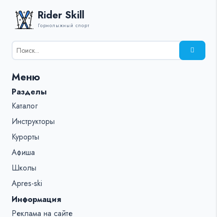
Rider Skill
Горнолыжный спорт
Результаты
поиска
для:
Меню
%s:
Разделы
Каталог
Инструкторы
Курорты
Афиша
Школы
Apres-ski
Информация
Реклама на сайте