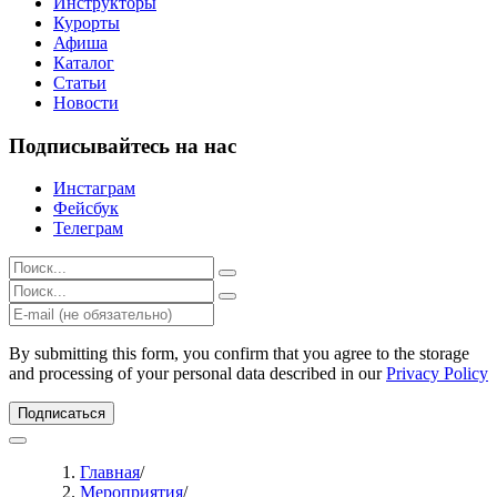
Инструкторы
Курорты
Афиша
Каталог
Статьи
Новости
Подписывайтесь на нас
Инстаграм
Фейсбук
Телеграм
Результаты
поиска
Результаты
для:
поиска
%s:
для:
%s:
By submitting this form, you confirm that you agree to the storage
and processing of your personal data described in our
Privacy Policy
Подписаться
Главная
/
Мероприятия
/