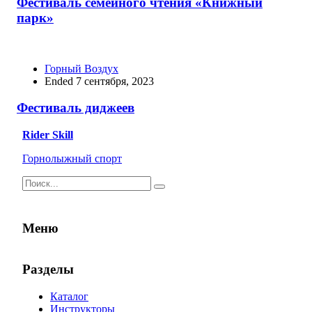
Фестиваль семейного чтения «Книжный
парк»
Горный Воздух
Ended 7 сентября, 2023
Фестиваль диджеев
Rider Skill
Горнолыжный спорт
Результаты
поиска
для:
%s:
Меню
Разделы
Каталог
Инструкторы