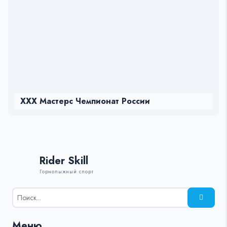
ХХХ Мастерс Чемпионат России
Rider Skill
Горнолыжный спорт
Результаты
поиска
для:
Меню
%s: