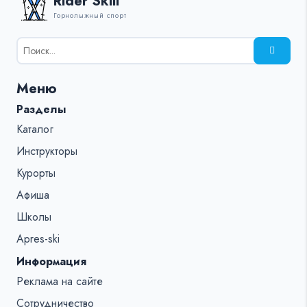
Rider Skill
Горнолыжный спорт
Результаты
поиска
для:
Меню
%s:
Разделы
Каталог
Инструкторы
Курорты
Афиша
Школы
Apres-ski
Информация
Реклама на сайте
Сотрудничество