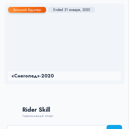
Большой Вудъявр
Ended 31 января, 2020
«Снеголед»-2020
Rider Skill
Горнолыжный спорт
Результаты