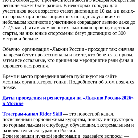
регионе может быть разной. В некоторых городах для
участников всех возрастов ставят дистанцию 10 км, а в каких-
то городах при неблагоприятных погодных условиях и
небольшом количестве участников сокращают лыжню даже до
2–2,5 км. Для самых маленьких лыжников проводят детские
старты, на них юные спортсмены бегут дистанцию от 300
метров и больше.
Обычно организация «Лыжни России» проходит так: сначала
на время бегут профессионалы и все те, кто борется за призы,
затем все остальные, кто пришёл на мероприятие ради фана и
хорошего настроения.
Время и место проведения забега публикуют на сайте
местных организаторов гонки. Подробности об этом появятся
позже.
Даты проведения и регистрация на «Лыжню России-2026»
в Москве
Телеграм-канал Rider Skill
— это новостной канал,
посвящённый горнолыжным курортам, поиску инструкторов
по горным лыжам и сноуборду, обучающим, экстремальным и
развлекательным турам по России.
Если не нашли нужной информации, задавайте вопросы —