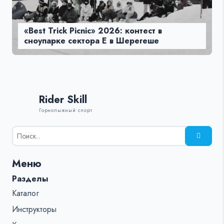
«Best Trick Picnic» 2026: контест в
сноупарке сектора Е в Шерегеше
Rider Skill
Горнолыжный спорт
Результаты
поиска
для:
Меню
%s:
Разделы
Каталог
Инструкторы