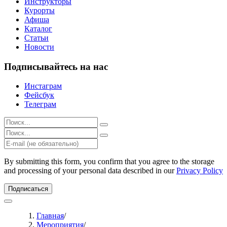
Инструкторы
Курорты
Афиша
Каталог
Статьи
Новости
Подписывайтесь на нас
Инстаграм
Фейсбук
Телеграм
Результаты
поиска
Результаты
для:
поиска
%s:
для:
%s:
By submitting this form, you confirm that you agree to the storage
and processing of your personal data described in our
Privacy Policy
Подписаться
Главная
/
Мероприятия
/