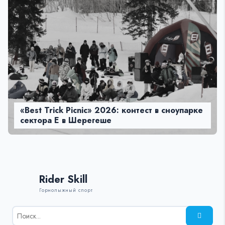
«Best Trick Picnic» 2026: контест в сноупарке
сектора Е в Шерегеше
Rider Skill
Горнолыжный спорт
Результаты
поиска